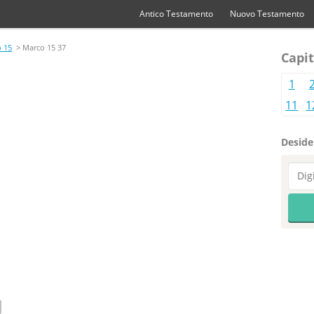
Antico Testamento
Nuovo Testamento
 15
> Marco 15 37
Capit
1
11
1
Desider