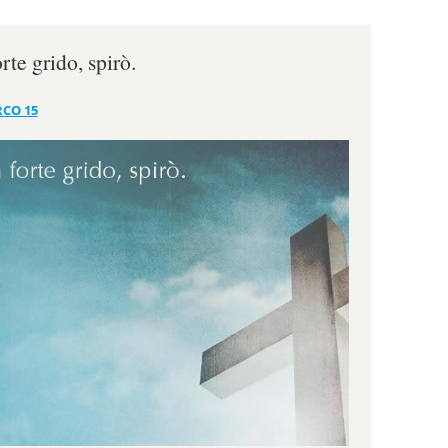
te grido, spirò.
CO 15