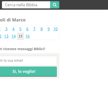
oli di Marco
2
3
4
5
6
7
8
9
10
2
13
14
15
16
i ricevere messaggi Biblici?