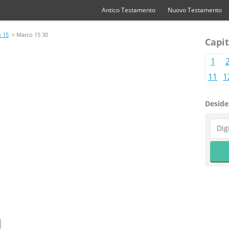
Antico Testamento
Nuovo Testamento
 15
> Marco 15 30
Capit
1
11
1
Desider