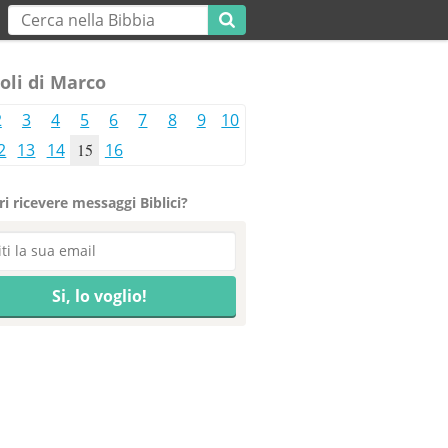
oli di Marco
2
3
4
5
6
7
8
9
10
2
13
14
15
16
i ricevere messaggi Biblici?