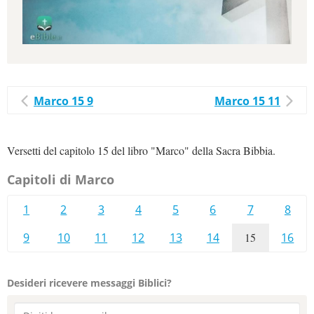
Marco 15 9
Marco 15 11
Versetti del capitolo 15 del libro "Marco" della Sacra Bibbia.
Capitoli di Marco
1
2
3
4
5
6
7
8
9
10
11
12
13
14
15
16
Desideri ricevere messaggi Biblici?