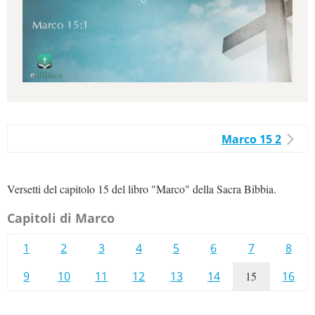
Marco 15 2
Versetti del capitolo 15 del libro "Marco" della Sacra Bibbia.
Capitoli di Marco
1
2
3
4
5
6
7
8
9
10
11
12
13
14
15
16