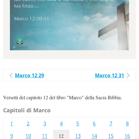
Marco 12 29
Marco 12 31
Versetti del capitolo 12 del libro "Marco" della Sacra Bibbia.
Capitoli di Marco
1
2
3
4
5
6
7
8
9
10
11
12
13
14
15
16