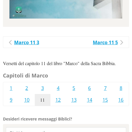
Marco 11 3
Marco 11 5
Versetti del capitolo 11 del libro "Marco" della Sacra Bibbia.
Capitoli di Marco
1
2
3
4
5
6
7
8
9
10
11
12
13
14
15
16
Desideri ricevere messaggi Biblici?