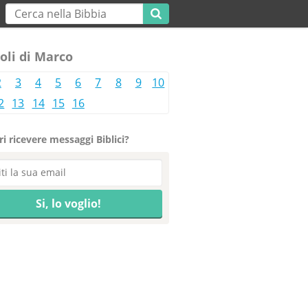
oli di Marco
2
3
4
5
6
7
8
9
10
2
13
14
15
16
i ricevere messaggi Biblici?