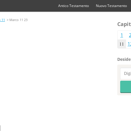
Antico Testamento
Nuovo Testamento
 11
> Marco 11 23
Capit
1
11
1
Desider