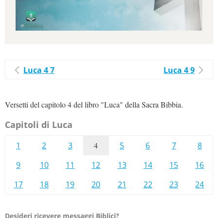
Luca 4 7
Luca 4 9
Versetti del capitolo 4 del libro "Luca" della Sacra Bibbia.
Capitoli di Luca
1
2
3
4
5
6
7
8
9
10
11
12
13
14
15
16
17
18
19
20
21
22
23
24
Desideri ricevere messaggi Biblici?