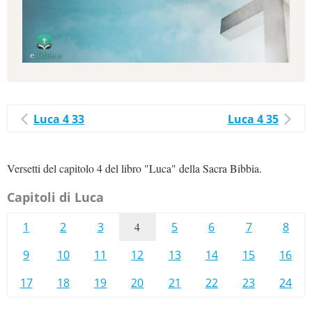
Luca 4 33
Luca 4 35
Versetti del capitolo 4 del libro "Luca" della Sacra Bibbia.
Capitoli di Luca
1
2
3
4
5
6
7
8
9
10
11
12
13
14
15
16
17
18
19
20
21
22
23
24