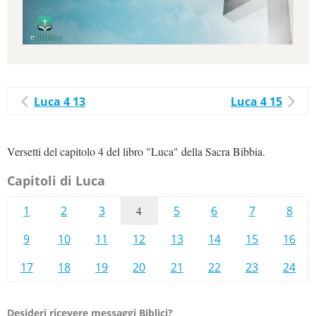
Luca 4 13
Luca 4 15
Versetti del capitolo 4 del libro "Luca" della Sacra Bibbia.
Capitoli di Luca
1
2
3
4
5
6
7
8
9
10
11
12
13
14
15
16
17
18
19
20
21
22
23
24
Desideri ricevere messaggi Biblici?