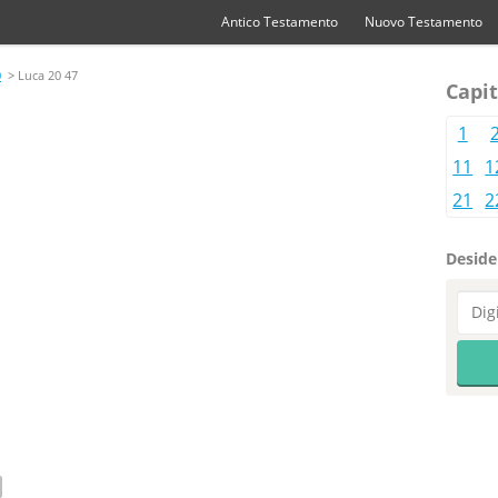
Antico Testamento
Nuovo Testamento
0
> Luca 20 47
Capit
1
11
1
21
2
Desider