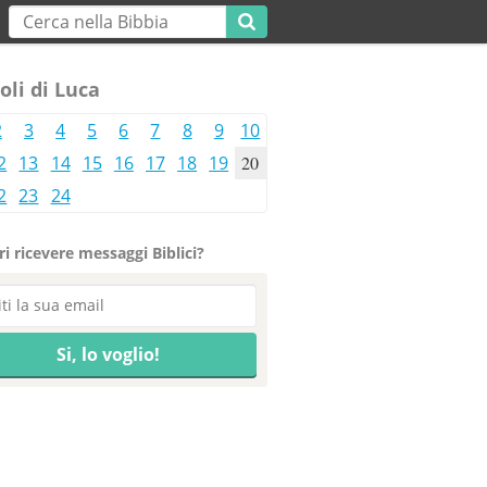
oli di Luca
2
3
4
5
6
7
8
9
10
2
13
14
15
16
17
18
19
20
2
23
24
i ricevere messaggi Biblici?