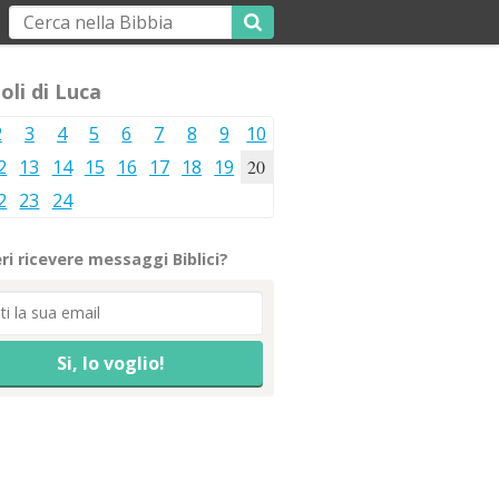
oli di Luca
2
3
4
5
6
7
8
9
10
2
13
14
15
16
17
18
19
20
2
23
24
ri ricevere messaggi Biblici?