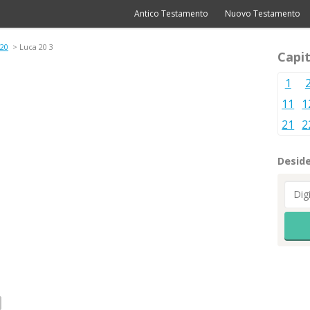
Antico Testamento
Nuovo Testamento
 20
> Luca 20 3
Capit
1
11
1
21
2
Deside