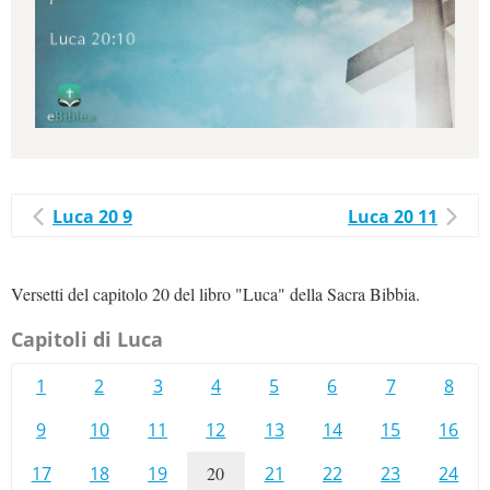
Luca 20 9
Luca 20 11
Versetti del capitolo 20 del libro "Luca" della Sacra Bibbia.
Capitoli di Luca
1
2
3
4
5
6
7
8
9
10
11
12
13
14
15
16
17
18
19
20
21
22
23
24