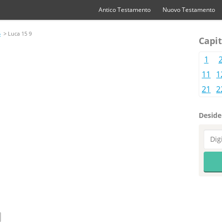
Antico Testamento
Nuovo Testamento
5
> Luca 15 9
Capit
1
11
1
21
2
Desider