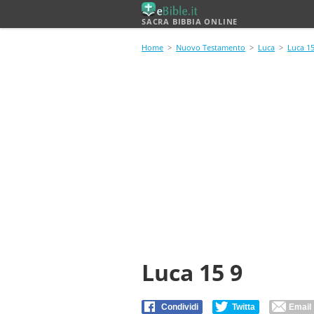
SACRA BIBBIA ONLINE
Home
>
Nuovo Testamento
>
Luca
>
Luca 1
Luca 15 9
Condividi
Twitta
Email