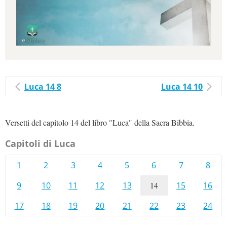
Luca 14 8
Luca 14 10
Versetti del capitolo 14 del libro "Luca" della Sacra Bibbia.
Capitoli di Luca
1
2
3
4
5
6
7
8
9
10
11
12
13
14
15
16
17
18
19
20
21
22
23
24