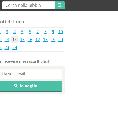
oli di Luca
2
3
4
5
6
7
8
9
10
2
13
14
15
16
17
18
19
20
2
23
24
i ricevere messaggi Biblici?