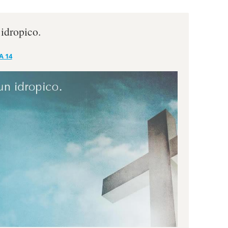
 idropico.
A 14