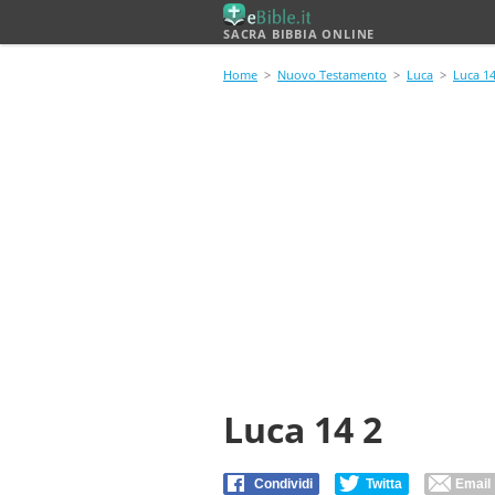
SACRA BIBBIA ONLINE
Home
>
Nuovo Testamento
>
Luca
>
Luca 1
Luca 14 2
Condividi
Twitta
Email