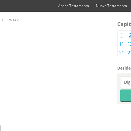
Antico Testamento
Nuovo Testamento
4
> Luca 14 2
Capit
1
11
1
21
2
Desider