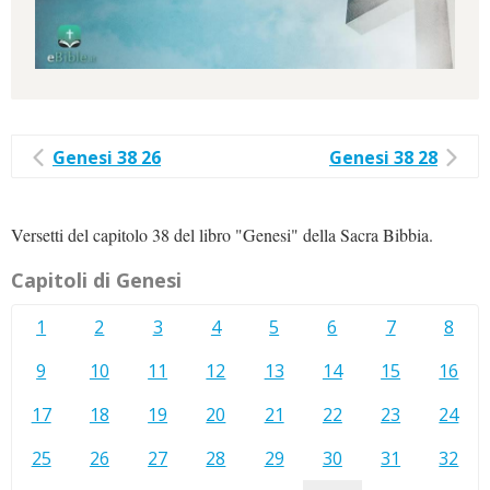
Genesi 38 26
Genesi 38 28
Versetti del capitolo 38 del libro "Genesi" della Sacra Bibbia.
Capitoli di Genesi
1
2
3
4
5
6
7
8
9
10
11
12
13
14
15
16
17
18
19
20
21
22
23
24
25
26
27
28
29
30
31
32