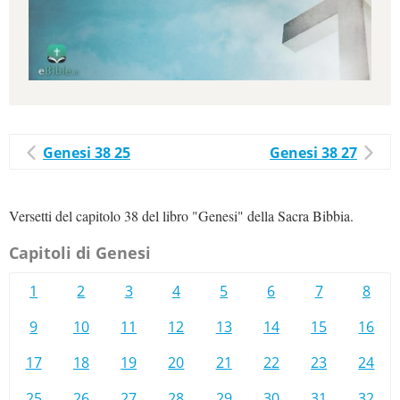
Genesi 38 25
Genesi 38 27
Versetti del capitolo 38 del libro "Genesi" della Sacra Bibbia.
Capitoli di Genesi
1
2
3
4
5
6
7
8
9
10
11
12
13
14
15
16
17
18
19
20
21
22
23
24
25
26
27
28
29
30
31
32