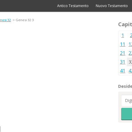
Antico Testamento
Nuovo Testamento
nesi 32
> Genesi 32 3
Capit
1
11
1
21
2
31
3
41
4
Deside