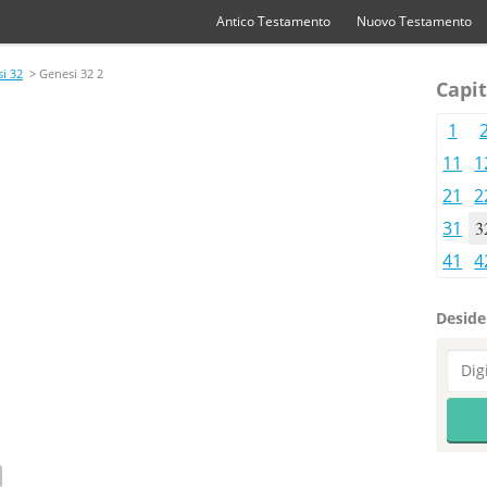
Antico Testamento
Nuovo Testamento
i 32
> Genesi 32 2
Capit
1
11
1
21
2
31
3
41
4
Desider