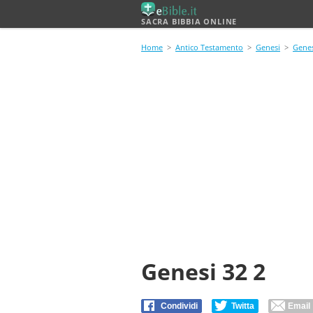
SACRA BIBBIA ONLINE
Home
>
Antico Testamento
>
Genesi
>
Genes
Genesi 32 2
Condividi
Twitta
Email