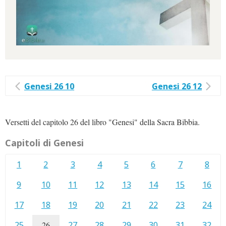
Genesi 26 10
Genesi 26 12
Versetti del capitolo 26 del libro "Genesi" della Sacra Bibbia.
Capitoli di Genesi
1
2
3
4
5
6
7
8
9
10
11
12
13
14
15
16
17
18
19
20
21
22
23
24
25
26
27
28
29
30
31
32