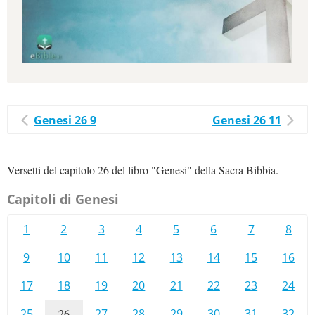
Genesi 26 9
Genesi 26 11
Versetti del capitolo 26 del libro "Genesi" della Sacra Bibbia.
Capitoli di Genesi
1
2
3
4
5
6
7
8
9
10
11
12
13
14
15
16
17
18
19
20
21
22
23
24
25
26
27
28
29
30
31
32