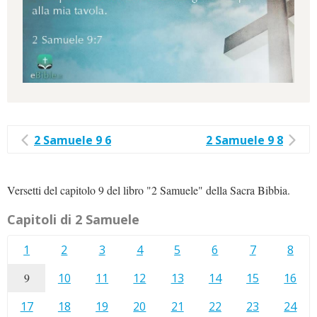
2 Samuele 9 6
2 Samuele 9 8
Versetti del capitolo 9 del libro "2 Samuele" della Sacra Bibbia.
Capitoli di 2 Samuele
1
2
3
4
5
6
7
8
9
10
11
12
13
14
15
16
17
18
19
20
21
22
23
24