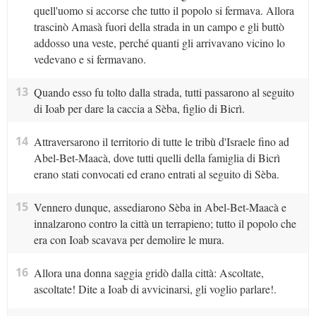
quell'uomo si accorse che tutto il popolo si fermava. Allora
trascinò Amasà fuori della strada in un campo e gli buttò
addosso una veste, perché quanti gli arrivavano vicino lo
vedevano e si fermavano.
13
Quando esso fu tolto dalla strada, tutti passarono al seguito
di Ioab per dare la caccia a Sèba, figlio di Bicrì.
14
Attraversarono il territorio di tutte le tribù d'Israele fino ad
Abel-Bet-Maacà, dove tutti quelli della famiglia di Bicrì
erano stati convocati ed erano entrati al seguito di Sèba.
15
Vennero dunque, assediarono Sèba in Abel-Bet-Maacà e
innalzarono contro la città un terrapieno; tutto il popolo che
era con Ioab scavava per demolire le mura.
16
Allora una donna saggia gridò dalla città: Ascoltate,
ascoltate! Dite a Ioab di avvicinarsi, gli voglio parlare!.