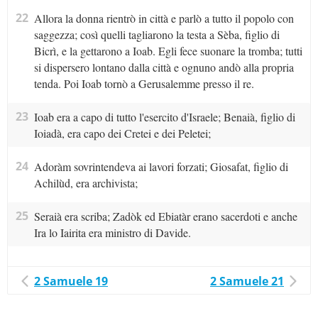
22
Allora la donna rientrò in città e parlò a tutto il popolo con
saggezza; così quelli tagliarono la testa a Sèba, figlio di
Bicrì, e la gettarono a Ioab. Egli fece suonare la tromba; tutti
si dispersero lontano dalla città e ognuno andò alla propria
tenda. Poi Ioab tornò a Gerusalemme presso il re.
23
Ioab era a capo di tutto l'esercito d'Israele; Benaià, figlio di
Ioiadà, era capo dei Cretei e dei Peletei;
24
Adoràm sovrintendeva ai lavori forzati; Giosafat, figlio di
Achilùd, era archivista;
25
Seraià era scriba; Zadòk ed Ebiatàr erano sacerdoti e anche
Ira lo Iairita era ministro di Davide.
2 Samuele 19
2 Samuele 21