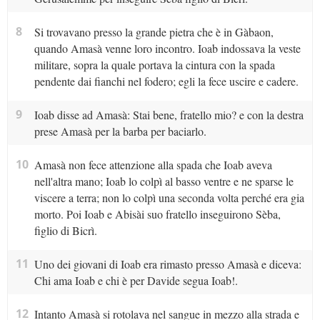
8
Si trovavano presso la grande pietra che è in Gàbaon,
quando Amasà venne loro incontro. Ioab indossava la veste
militare, sopra la quale portava la cintura con la spada
pendente dai fianchi nel fodero; egli la fece uscire e cadere.
9
Ioab disse ad Amasà: Stai bene, fratello mio? e con la destra
prese Amasà per la barba per baciarlo.
10
Amasà non fece attenzione alla spada che Ioab aveva
nell'altra mano; Ioab lo colpì al basso ventre e ne sparse le
viscere a terra; non lo colpì una seconda volta perché era gia
morto. Poi Ioab e Abisài suo fratello inseguirono Sèba,
figlio di Bicrì.
11
Uno dei giovani di Ioab era rimasto presso Amasà e diceva:
Chi ama Ioab e chi è per Davide segua Ioab!.
12
Intanto Amasà si rotolava nel sangue in mezzo alla strada e