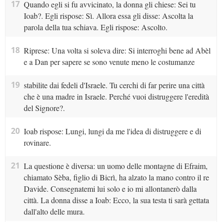
17
Quando egli si fu avvicinato, la donna gli chiese: Sei tu
Ioab?. Egli rispose: Sì. Allora essa gli disse: Ascolta la
parola della tua schiava. Egli rispose: Ascolto.
18
Riprese: Una volta si soleva dire: Si interroghi bene ad Abèl
e a Dan per sapere se sono venute meno le costumanze
19
stabilite dai fedeli d'Israele. Tu cerchi di far perire una città
che è una madre in Israele. Perché vuoi distruggere l'eredità
del Signore?.
20
Ioab rispose: Lungi, lungi da me l'idea di distruggere e di
rovinare.
21
La questione è diversa: un uomo delle montagne di Efraim,
chiamato Sèba, figlio di Bicrì, ha alzato la mano contro il re
Davide. Consegnatemi lui solo e io mi allontanerò dalla
città. La donna disse a Ioab: Ecco, la sua testa ti sarà gettata
dall'alto delle mura.