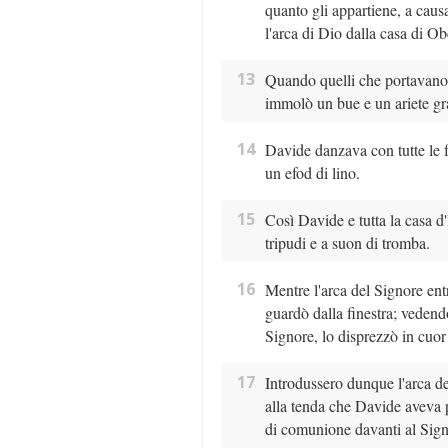
quanto gli appartiene, a caus
l'arca di Dio dalla casa di O
13
Quando quelli che portavano l
immolò un bue e un ariete gr
14
Davide danzava con tutte le f
un efod di lino.
15
Così Davide e tutta la casa d
tripudi e a suon di tromba.
16
Mentre l'arca del Signore entr
guardò dalla finestra; vedend
Signore, lo disprezzò in cuor
17
Introdussero dunque l'arca de
alla tenda che Davide aveva pi
di comunione davanti al Sign