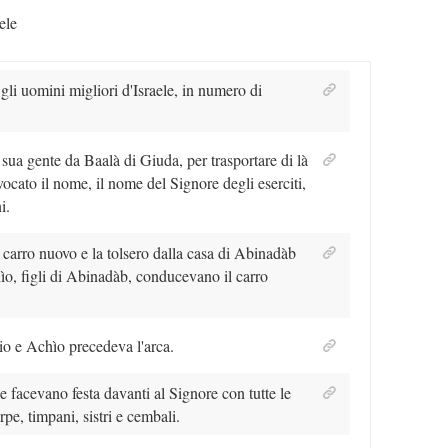
ele
gli uomini migliori d'Israele, in numero di
la sua gente da Baalà di Giuda, per trasportare di là
nvocato il nome, il nome del Signore degli eserciti,
i.
 carro nuovo e la tolsero dalla casa di Abinadàb
ìo, figli di Abinadàb, conducevano il carro
io e Achìo precedeva l'arca.
le facevano festa davanti al Signore con tutte le
rpe, timpani, sistri e cembali.