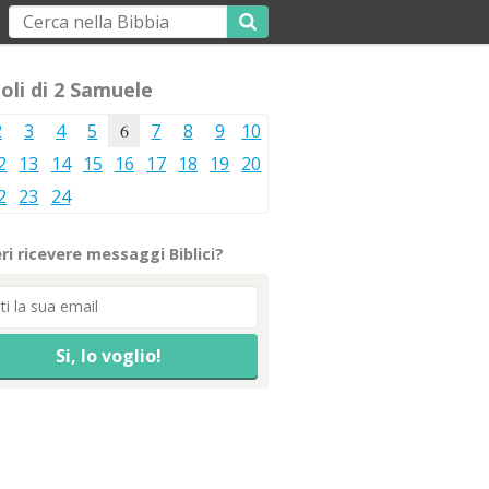
oli di 2 Samuele
2
3
4
5
6
7
8
9
10
2
13
14
15
16
17
18
19
20
2
23
24
ri ricevere messaggi Biblici?