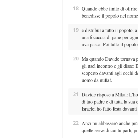
18
Quando ebbe finito di offrire
benedisse il popolo nel nome 
19
e distribuì a tutto il popolo, 
una focaccia di pane per ogn
uva passa. Poi tutto il popol
20
Ma quando Davide tornava per
gli uscì incontro e gli disse: B
scoperto davanti agli occhi d
uomo da nulla!.
21
Davide rispose a Mikal: L'ho 
di tuo padre e di tutta la sua
Israele; ho fatto festa davanti
22
Anzi mi abbasserò anche più d
quelle serve di cui tu parli, p