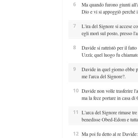
6
Ma quando furono giunti all'a
Dio e vi si appoggiò perché i
7
L'ira del Signore si accese c
egli morì sul posto, presso l'
8
Davide si rattristò per il fatt
Uzzà; quel luogo fu chiamat
9
Davide in quel giorno ebbe p
me l'arca del Signore?.
10
Davide non volle trasferire l'
ma la fece portare in casa d
11
L'arca del Signore rimase tr
benedisse Obed-Edom e tutta 
12
Ma poi fu detto al re Davide