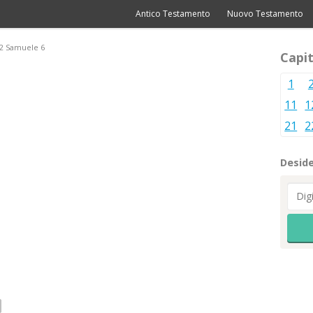
Antico Testamento
Nuovo Testamento
2 Samuele 6
Capit
1
11
1
21
2
Deside