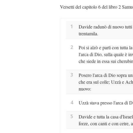
Versetti del capitolo 6 del libro 2 Samu
1
Davide radunò di nuovo tutti 
trentamila.
2
Poi si alzò e partì con tutta 
l'arca di Dio, sulla quale è i
che siede in essa sui cherubin
3
Posero l'arca di Dio sopra un
che era sul colle; Uzzà e Ach
nuovo:
4
Uzzà stava presso l'arca di D
5
Davide e tutta la casa d'Israe
forze, con canti e con cetre, a