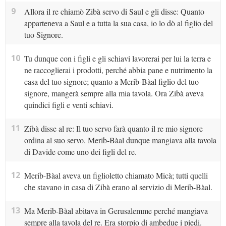
9
Allora il re chiamò Zibà servo di Saul e gli disse: Quanto
apparteneva a Saul e a tutta la sua casa, io lo dò al figlio del
tuo Signore.
10
Tu dunque con i figli e gli schiavi lavorerai per lui la terra e
ne raccoglierai i prodotti, perché abbia pane e nutrimento la
casa del tuo signore; quanto a Merib-Bàal figlio del tuo
signore, mangerà sempre alla mia tavola. Ora Zibà aveva
quindici figli e venti schiavi.
11
Zibà disse al re: Il tuo servo farà quanto il re mio signore
ordina al suo servo. Merib-Bàal dunque mangiava alla tavola
di Davide come uno dei figli del re.
12
Merib-Bàal aveva un figlioletto chiamato Micà; tutti quelli
che stavano in casa di Zibà erano al servizio di Merib-Bàal.
13
Ma Merib-Bàal abitava in Gerusalemme perché mangiava
sempre alla tavola del re. Era storpio di ambedue i piedi.