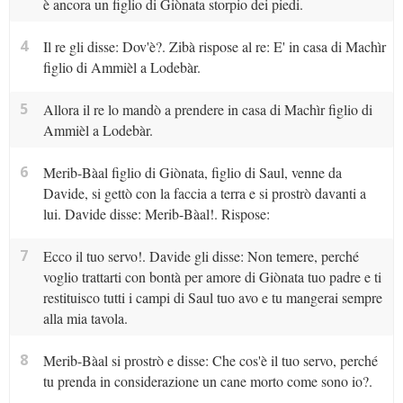
è ancora un figlio di Giònata storpio dei piedi.
4
Il re gli disse: Dov'è?. Zibà rispose al re: E' in casa di Machìr
figlio di Ammièl a Lodebàr.
5
Allora il re lo mandò a prendere in casa di Machìr figlio di
Ammièl a Lodebàr.
6
Merib-Bàal figlio di Giònata, figlio di Saul, venne da
Davide, si gettò con la faccia a terra e si prostrò davanti a
lui. Davide disse: Merib-Bàal!. Rispose:
7
Ecco il tuo servo!. Davide gli disse: Non temere, perché
voglio trattarti con bontà per amore di Giònata tuo padre e ti
restituisco tutti i campi di Saul tuo avo e tu mangerai sempre
alla mia tavola.
8
Merib-Bàal si prostrò e disse: Che cos'è il tuo servo, perché
tu prenda in considerazione un cane morto come sono io?.