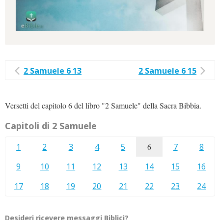
2 Samuele 6 13
2 Samuele 6 15
Versetti del capitolo 6 del libro "2 Samuele" della Sacra Bibbia.
Capitoli di 2 Samuele
1
2
3
4
5
6
7
8
9
10
11
12
13
14
15
16
17
18
19
20
21
22
23
24
Desideri ricevere messaggi Biblici?