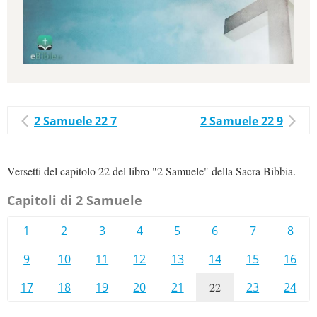
2 Samuele 22 7
2 Samuele 22 9
Versetti del capitolo 22 del libro "2 Samuele" della Sacra Bibbia.
Capitoli di 2 Samuele
1
2
3
4
5
6
7
8
9
10
11
12
13
14
15
16
17
18
19
20
21
22
23
24