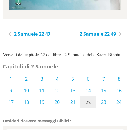
2 Samuele 22 47
2 Samuele 22 49
Versetti del capitolo 22 del libro "2 Samuele" della Sacra Bibbia.
Capitoli di 2 Samuele
1
2
3
4
5
6
7
8
9
10
11
12
13
14
15
16
17
18
19
20
21
22
23
24
Desideri ricevere messaggi Biblici?