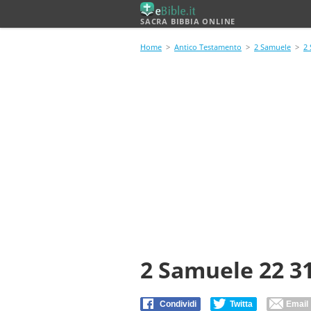
SACRA BIBBIA ONLINE
Home
>
Antico Testamento
>
2 Samuele
>
2
2 Samuele 22 3
Condividi
Twitta
Email