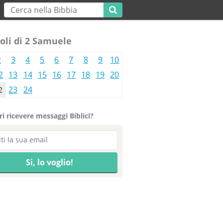
oli di 2 Samuele
2
3
4
5
6
7
8
9
10
2
13
14
15
16
17
18
19
20
2
23
24
i ricevere messaggi Biblici?