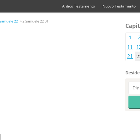
Antico Testamento
Nuovo Testamento
 Samuele 22
> 2 Samuele 22 31
Capit
1
11
1
21
2
Desider
1