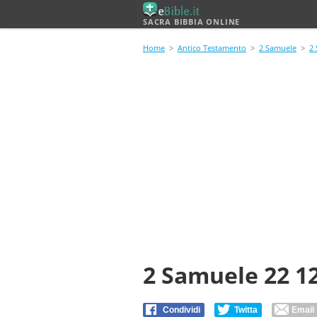
SACRA BIBBIA ONLINE
Home
>
Antico Testamento
>
2 Samuele
>
2
2 Samuele 22 1
Condividi
Twitta
Email