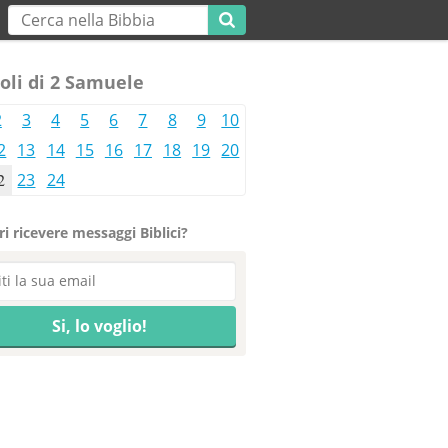
oli di 2 Samuele
2
3
4
5
6
7
8
9
10
2
13
14
15
16
17
18
19
20
2
23
24
i ricevere messaggi Biblici?