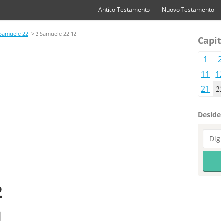
Antico Testamento
Nuovo Testamento
 Samuele 22
> 2 Samuele 22 12
Capit
1
11
1
21
2
Desider
2