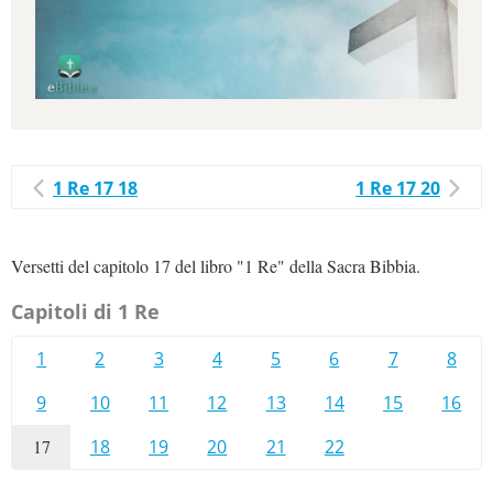
1 Re 17 18
1 Re 17 20
Versetti del capitolo 17 del libro "1 Re" della Sacra Bibbia.
Capitoli di 1 Re
1
2
3
4
5
6
7
8
9
10
11
12
13
14
15
16
17
18
19
20
21
22