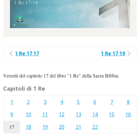
1 Re 17 17
1 Re 17 19
Versetti del capitolo 17 del libro "1 Re" della Sacra Bibbia.
Capitoli di 1 Re
1
2
3
4
5
6
7
8
9
10
11
12
13
14
15
16
17
18
19
20
21
22