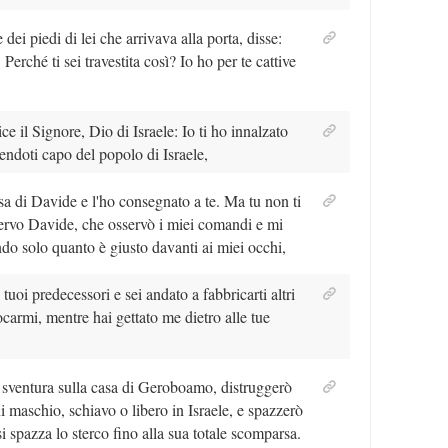
ei piedi di lei che arrivava alla porta, disse:
rché ti sei travestita così? Io ho per te cattive
e il Signore, Dio di Israele: Io ti ho innalzato
uendoti capo del popolo di Israele,
asa di Davide e l'ho consegnato a te. Ma tu non ti
ervo Davide, che osservò i miei comandi e mi
ndo solo quanto è giusto davanti ai miei occhi,
i tuoi predecessori e sei andato a fabbricarti altri
carmi, mentre hai gettato me dietro alle tue
 sventura sulla casa di Geroboamo, distruggerò
 maschio, schiavo o libero in Israele, e spazzerò
spazza lo sterco fino alla sua totale scomparsa.