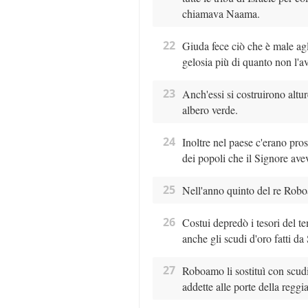
chiamava Naama.
22
Giuda fece ciò che è male agl
gelosia più di quanto non l'ave
23
Anch'essi si costruirono alture
albero verde.
24
Inoltre nel paese c'erano prost
dei popoli che il Signore aveva
25
Nell'anno quinto del re Roboa
26
Costui depredò i tesori del te
anche gli scudi d'oro fatti d
27
Roboamo li sostituì con scudi 
addette alle porte della reggia