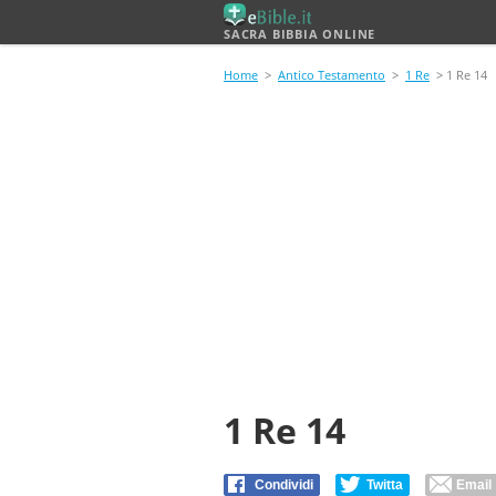
SACRA BIBBIA ONLINE
Home
>
Antico Testamento
>
1 Re
> 1 Re 14
1 Re 14
Condividi
Twitta
Email