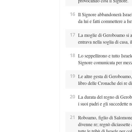
provocando così il Signore.
16
Il Signore abbandonerà Isra
da lui e fatti commettere a Isr
17
La moglie di Geroboamo si al
entrava nella soglia di casa, i
18
Lo seppellirono e tutto Israel
Signore comunicata per mezzo
19
Le altre gesta di Geroboamo, 
libro delle Cronache dei re di
20
La durata del regno di Gerob
i suoi padri e gli succedette 
21
Roboamo, figlio di Salomone
divenne re; regnò diciassette
tutte le tribù di Israele per 