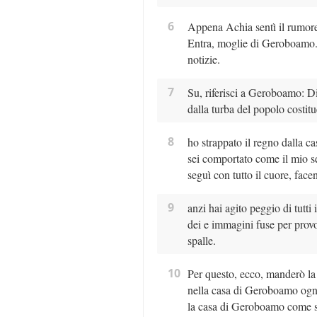
6
Appena Achia sentì il rumore d
Entra, moglie di Geroboamo. Pe
notizie.
7
Su, riferisci a Geroboamo: Dic
dalla turba del popolo costit
8
ho strappato il regno dalla c
sei comportato come il mio s
seguì con tutto il cuore, face
9
anzi hai agito peggio di tutti 
dei e immagini fuse per provo
spalle.
10
Per questo, ecco, manderò la
nella casa di Geroboamo ogni
la casa di Geroboamo come si 