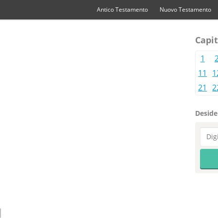
Antico Testamento
Nuovo Testamento
Capit
1
11
1
21
2
Desider