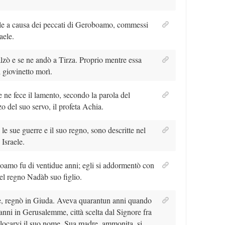
ele a causa dei peccati di Geroboamo, commessi
aele.
zò e se ne andò a Tirza. Proprio mentre essa
l giovinetto morì.
e ne fece il lamento, secondo la parola del
 del suo servo, il profeta Achia.
le sue guerre e il suo regno, sono descritte nel
 Israele.
oamo fu di ventidue anni; egli si addormentò con
nel regno Nadàb suo figlio.
, regnò in Giuda. Aveva quarantun anni quando
 anni in Gerusalemme, città scelta dal Signore fra
collocarvi il suo nome. Sua madre, ammonita, si