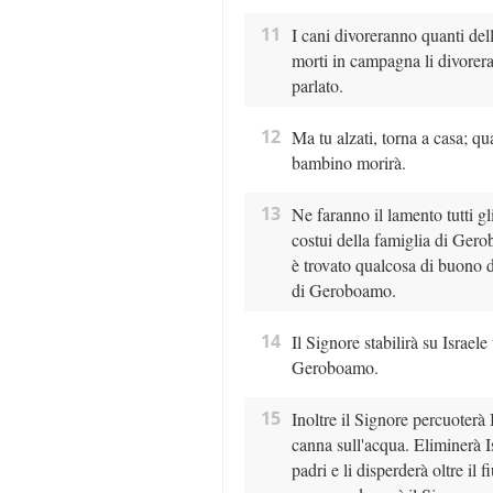
11
I cani divoreranno quanti del
morti in campagna li divoreran
parlato.
12
Ma tu alzati, torna a casa; qu
bambino morirà.
13
Ne faranno il lamento tutti gli
costui della famiglia di Gero
è trovato qualcosa di buono d
di Geroboamo.
14
Il Signore stabilirà su Israele
Geroboamo.
15
Inoltre il Signore percuoterà Is
canna sull'acqua. Eliminerà I
padri e li disperderà oltre il f