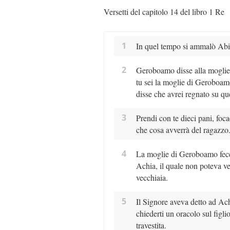
Versetti del capitolo 14 del libro 1 Re
1
In quel tempo si ammalò Abi
2
Geroboamo disse alla moglie:
tu sei la moglie di Geroboamo
disse che avrei regnato su qu
3
Prendi con te dieci pani, foca
che cosa avverrà del ragazzo
4
La moglie di Geroboamo fece c
Achia, il quale non poteva ve
vecchiaia.
5
Il Signore aveva detto ad Ac
chiederti un oracolo sul figli
travestita.