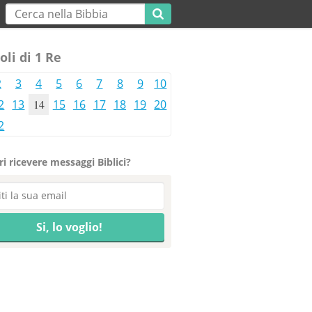
oli di 1 Re
2
3
4
5
6
7
8
9
10
2
13
14
15
16
17
18
19
20
2
i ricevere messaggi Biblici?