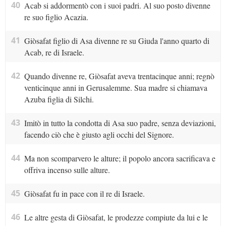
40
Acab si addormentò con i suoi padri. Al suo posto divenne
re suo figlio Acazia.
41
Giòsafat figlio di Asa divenne re su Giuda l'anno quarto di
Acab, re di Israele.
42
Quando divenne re, Giòsafat aveva trentacinque anni; regnò
venticinque anni in Gerusalemme. Sua madre si chiamava
Azuba figlia di Silchi.
43
Imitò in tutto la condotta di Asa suo padre, senza deviazioni,
facendo ciò che è giusto agli occhi del Signore.
44
Ma non scomparvero le alture; il popolo ancora sacrificava e
offriva incenso sulle alture.
45
Giòsafat fu in pace con il re di Israele.
46
Le altre gesta di Giòsafat, le prodezze compiute da lui e le