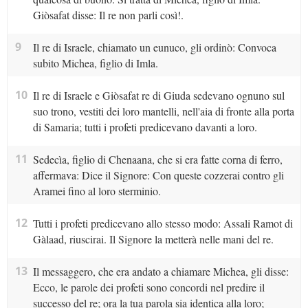
Giòsafat disse: Il re non parli così!.
9
Il re di Israele, chiamato un eunuco, gli ordinò: Convoca
subito Michea, figlio di Imla.
10
Il re di Israele e Giòsafat re di Giuda sedevano ognuno sul
suo trono, vestiti dei loro mantelli, nell'aia di fronte alla porta
di Samaria; tutti i profeti predicevano davanti a loro.
11
Sedecìa, figlio di Chenaana, che si era fatte corna di ferro,
affermava: Dice il Signore: Con queste cozzerai contro gli
Aramei fino al loro sterminio.
12
Tutti i profeti predicevano allo stesso modo: Assali Ramot di
Gàlaad, riuscirai. Il Signore la metterà nelle mani del re.
13
Il messaggero, che era andato a chiamare Michea, gli disse:
Ecco, le parole dei profeti sono concordi nel predire il
successo del re; ora la tua parola sia identica alla loro;