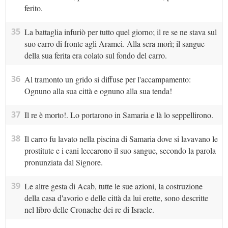
ferito.
35
La battaglia infuriò per tutto quel giorno; il re se ne stava sul
suo carro di fronte agli Aramei. Alla sera morì; il sangue
della sua ferita era colato sul fondo del carro.
36
Al tramonto un grido si diffuse per l'accampamento:
Ognuno alla sua città e ognuno alla sua tenda!
37
Il re è morto!. Lo portarono in Samaria e là lo seppellirono.
38
Il carro fu lavato nella piscina di Samaria dove si lavavano le
prostitute e i cani leccarono il suo sangue, secondo la parola
pronunziata dal Signore.
39
Le altre gesta di Acab, tutte le sue azioni, la costruzione
della casa d'avorio e delle città da lui erette, sono descritte
nel libro delle Cronache dei re di Israele.