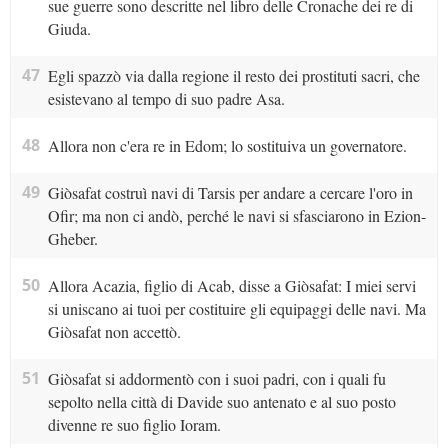
sue guerre sono descritte nel libro delle Cronache dei re di
Giuda.
47
Egli spazzò via dalla regione il resto dei prostituti sacri, che
esistevano al tempo di suo padre Asa.
48
Allora non c'era re in Edom; lo sostituiva un governatore.
49
Giòsafat costruì navi di Tarsis per andare a cercare l'oro in
Ofir; ma non ci andò, perché le navi si sfasciarono in Ezion-
Gheber.
50
Allora Acazia, figlio di Acab, disse a Giòsafat: I miei servi
si uniscano ai tuoi per costituire gli equipaggi delle navi. Ma
Giòsafat non accettò.
51
Giòsafat si addormentò con i suoi padri, con i quali fu
sepolto nella città di Davide suo antenato e al suo posto
divenne re suo figlio Ioram.