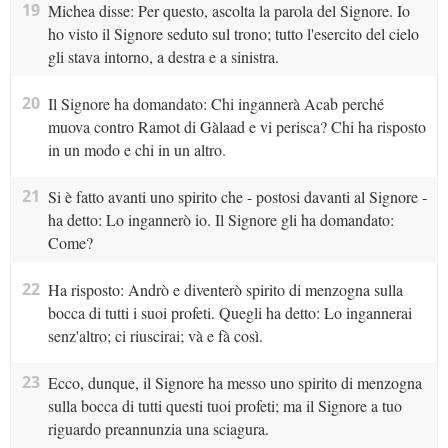
19
Michea disse: Per questo, ascolta la parola del Signore. Io
ho visto il Signore seduto sul trono; tutto l'esercito del cielo
gli stava intorno, a destra e a sinistra.
20
Il Signore ha domandato: Chi ingannerà Acab perché
muova contro Ramot di Gàlaad e vi perisca? Chi ha risposto
in un modo e chi in un altro.
21
Si è fatto avanti uno spirito che - postosi davanti al Signore -
ha detto: Lo ingannerò io. Il Signore gli ha domandato:
Come?
22
Ha risposto: Andrò e diventerò spirito di menzogna sulla
bocca di tutti i suoi profeti. Quegli ha detto: Lo ingannerai
senz'altro; ci riuscirai; và e fà così.
23
Ecco, dunque, il Signore ha messo uno spirito di menzogna
sulla bocca di tutti questi tuoi profeti; ma il Signore a tuo
riguardo preannunzia una sciagura.