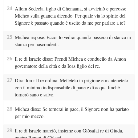
24
Allora Sedecìa, figlio di Chenaana, si avvicinò e percosse
Michea sulla guancia dicendo: Per quale via lo spirito del
Signore è passato quando è uscito da me per parlare a te?.
25
Michea rispose: Ecco, lo vedrai quando passerai di stanza in
stanza per nasconderti.
26
Il re di Israele disse: Prendi Michea e conducilo da Amon
governatore della città e da Ioas figlio del re.
27
Dirai loro: Il re ordina: Mettetelo in prigione e mantenetelo
con il minimo indispensabile di pane e di acqua finché
tornerò sano e salvo.
28
Michea disse: Se tornerai in pace, il Signore non ha parlato
per mio mezzo.
29
Il re di Israele marciò, insieme con Giòsafat re di Giuda,
contro Ramot di Gàlaad.