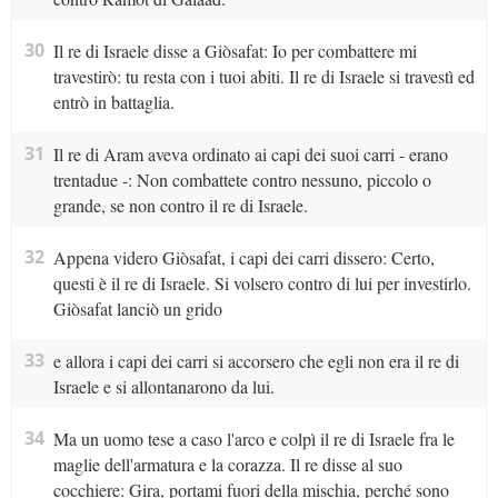
30
Il re di Israele disse a Giòsafat: Io per combattere mi
travestirò: tu resta con i tuoi abiti. Il re di Israele si travestì ed
entrò in battaglia.
31
Il re di Aram aveva ordinato ai capi dei suoi carri - erano
trentadue -: Non combattete contro nessuno, piccolo o
grande, se non contro il re di Israele.
32
Appena videro Giòsafat, i capi dei carri dissero: Certo,
questi è il re di Israele. Si volsero contro di lui per investirlo.
Giòsafat lanciò un grido
33
e allora i capi dei carri si accorsero che egli non era il re di
Israele e si allontanarono da lui.
34
Ma un uomo tese a caso l'arco e colpì il re di Israele fra le
maglie dell'armatura e la corazza. Il re disse al suo
cocchiere: Gira, portami fuori della mischia, perché sono