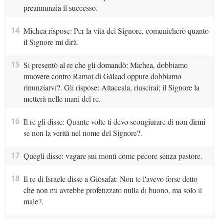
preannunzia il successo.
14
Michea rispose: Per la vita del Signore, comunicherò quanto
il Signore mi dirà.
15
Si presentò al re che gli domandò: Michea, dobbiamo
muovere contro Ramot di Gàlaad oppure dobbiamo
rinunziarvi?. Gli rispose: Attaccala, riuscirai; il Signore la
metterà nelle mani del re.
16
Il re gli disse: Quante volte ti devo scongiurare di non dirmi
se non la verità nel nome del Signore?.
17
Quegli disse: vagare sui monti come pecore senza pastore.
18
Il re di Israele disse a Giòsafat: Non te l'avevo forse detto
che non mi avrebbe profetizzato nulla di buono, ma solo il
male?.