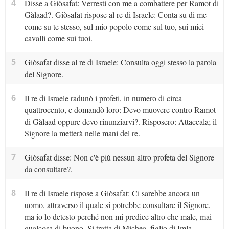
4
Disse a Giòsafat: Verresti con me a combattere per Ramot di
Gàlaad?. Giòsafat rispose al re di Israele: Conta su di me
come su te stesso, sul mio popolo come sul tuo, sui miei
cavalli come sui tuoi.
5
Giòsafat disse al re di Israele: Consulta oggi stesso la parola
del Signore.
6
Il re di Israele radunò i profeti, in numero di circa
quattrocento, e domandò loro: Devo muovere contro Ramot
di Gàlaad oppure devo rinunziarvi?. Risposero: Attaccala; il
Signore la metterà nelle mani del re.
7
Giòsafat disse: Non c'è più nessun altro profeta del Signore
da consultare?.
8
Il re di Israele rispose a Giòsafat: Ci sarebbe ancora un
uomo, attraverso il quale si potrebbe consultare il Signore,
ma io lo detesto perché non mi predice altro che male, mai
qualcosa di buono. Si tratta di Michea, figlio di Imla.