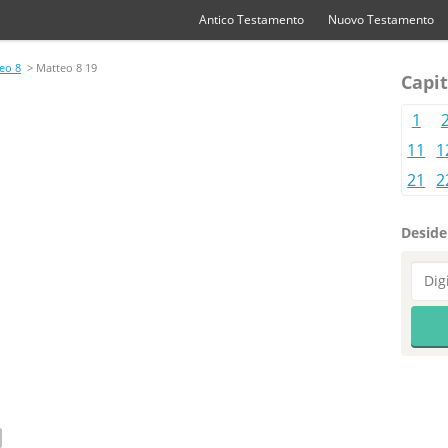
Antico Testamento
Nuovo Testamento
eo 8
> Matteo 8 19
Capit
1
11
1
21
2
Desider