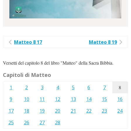
Matteo 8 17
Matteo 8 19
Versetti del capitolo 8 del libro "Matteo" della Sacra Bibbia.
Capitoli di Matteo
1
2
3
4
5
6
7
8
9
10
11
12
13
14
15
16
17
18
19
20
21
22
23
24
25
26
27
28