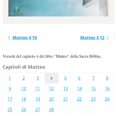
Matteo 4 10
Matteo 4 12
Versetti del capitolo 4 del libro "Matteo" della Sacra Bibbia.
Capitoli di Matteo
1
2
3
4
5
6
7
8
9
10
11
12
13
14
15
16
17
18
19
20
21
22
23
24
25
26
27
28