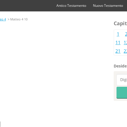
Antico Testamento
Nuovo Testamento
eo 4
> Matteo 4 10
Capit
1
11
1
21
2
Desider