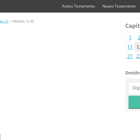
Antico Testamento
Nuovo Testamento
eo 12
> Matteo 12 45
Capit
1
11
1
21
2
Desider