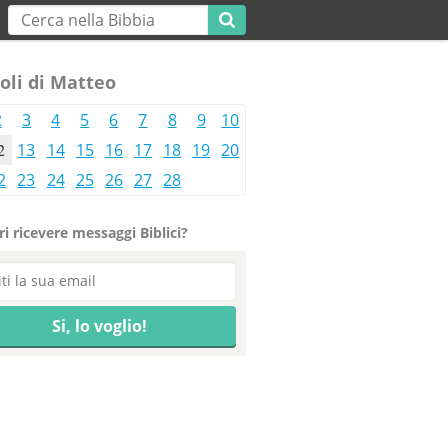
oli di Matteo
2
3
4
5
6
7
8
9
10
2
13
14
15
16
17
18
19
20
2
23
24
25
26
27
28
i ricevere messaggi Biblici?