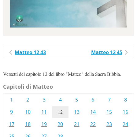
Matteo 12 43
Matteo 12 45
Versetti del capitolo 12 del libro "Matteo" della Sacra Bibbia.
Capitoli di Matteo
1
2
3
4
5
6
7
8
9
10
11
12
13
14
15
16
17
18
19
20
21
22
23
24
25
26
27
28