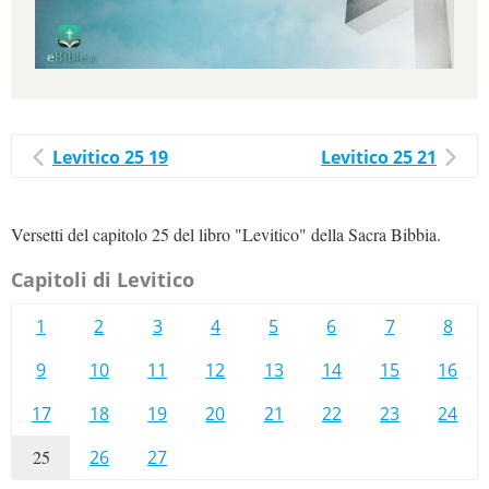
Levitico 25 19
Levitico 25 21
Versetti del capitolo 25 del libro "Levitico" della Sacra Bibbia.
Capitoli di Levitico
1
2
3
4
5
6
7
8
9
10
11
12
13
14
15
16
17
18
19
20
21
22
23
24
25
26
27