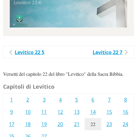
Levitico 22 5
Levitico 22 7
Versetti del capitolo 22 del libro "Levitico" della Sacra Bibbia.
Capitoli di Levitico
1
2
3
4
5
6
7
8
9
10
11
12
13
14
15
16
17
18
19
20
21
22
23
24
25
26
27