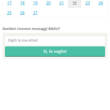
17
18
19
20
21
22
23
24
25
26
27
Desideri ricevere messaggi Biblici?