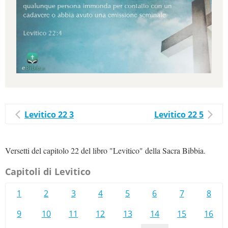
Levitico 22 3
Levitico 22 5
Versetti del capitolo 22 del libro "Levitico" della Sacra Bibbia.
Capitoli di Levitico
1
2
3
4
5
6
7
8
9
10
11
12
13
14
15
16