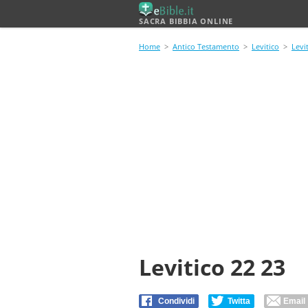
SACRA BIBBIA ONLINE
Home
>
Antico Testamento
>
Levitico
>
Levi
Levitico 22 23
Condividi
Twitta
Email