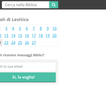
oli di Levitico
2
3
4
5
6
7
8
9
10
2
13
14
15
16
17
18
19
20
2
23
24
25
26
27
i ricevere messaggi Biblici?