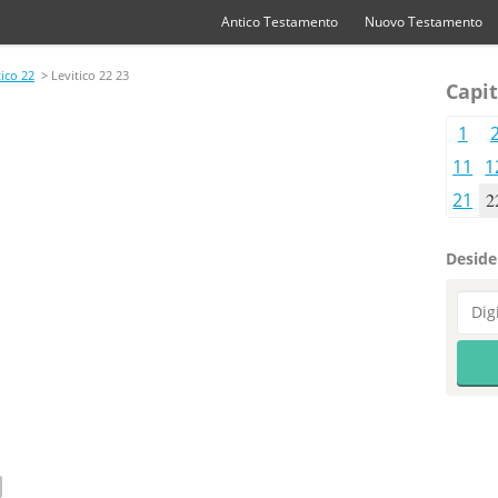
Antico Testamento
Nuovo Testamento
tico 22
> Levitico 22 23
Capit
1
11
1
21
2
Desider