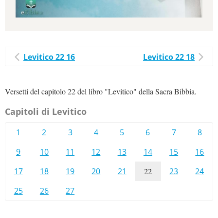
Levitico 22 16
Levitico 22 18
Versetti del capitolo 22 del libro "Levitico" della Sacra Bibbia.
Capitoli di Levitico
1
2
3
4
5
6
7
8
9
10
11
12
13
14
15
16
17
18
19
20
21
22
23
24
25
26
27