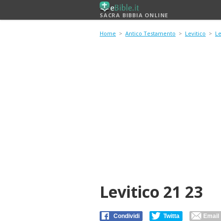
SACRA BIBBIA ONLINE
Home
>
Antico Testamento
>
Levitico
>
Le
Levitico 21 23
Condividi
Twitta
Email