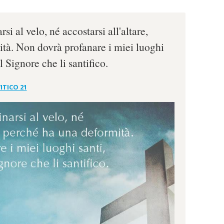
i al velo, né accostarsi all'altare,
tà. Non dovrà profanare i miei luoghi
l Signore che li santifico.
ITICO 21