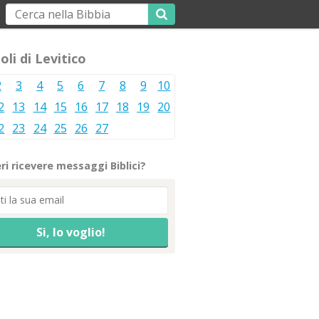
oli di Levitico
2
3
4
5
6
7
8
9
10
2
13
14
15
16
17
18
19
20
2
23
24
25
26
27
ri ricevere messaggi Biblici?