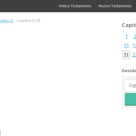
Antico Testamento
Nuovo Testamento
vitico 21
> Levitico 21 23
Capit
1
11
1
21
2
Deside