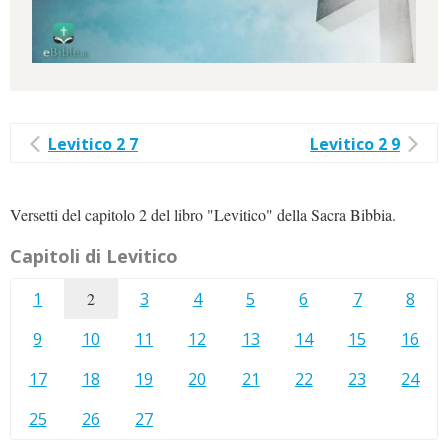
Levitico 2 7
Levitico 2 9
Versetti del capitolo 2 del libro "Levitico" della Sacra Bibbia.
Capitoli di Levitico
1
2
3
4
5
6
7
8
9
10
11
12
13
14
15
16
17
18
19
20
21
22
23
24
25
26
27