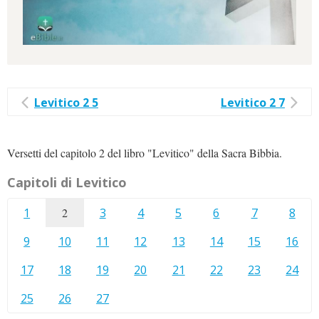
Levitico 2 5
Levitico 2 7
Versetti del capitolo 2 del libro "Levitico" della Sacra Bibbia.
Capitoli di Levitico
1
2
3
4
5
6
7
8
9
10
11
12
13
14
15
16
17
18
19
20
21
22
23
24
25
26
27