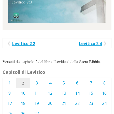
Levitico 2 2
Levitico 2 4
Versetti del capitolo 2 del libro "Levitico" della Sacra Bibbia.
Capitoli di Levitico
1
2
3
4
5
6
7
8
9
10
11
12
13
14
15
16
17
18
19
20
21
22
23
24
25
26
27